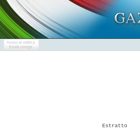
Avviso di rettifica
Errata corrige
Estratto    
            