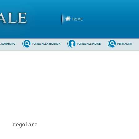
HOME
L SOMMARIO
TORNA ALLA RICERCA
TORNA ALL'INDICE
PERMALINK
    regolare
