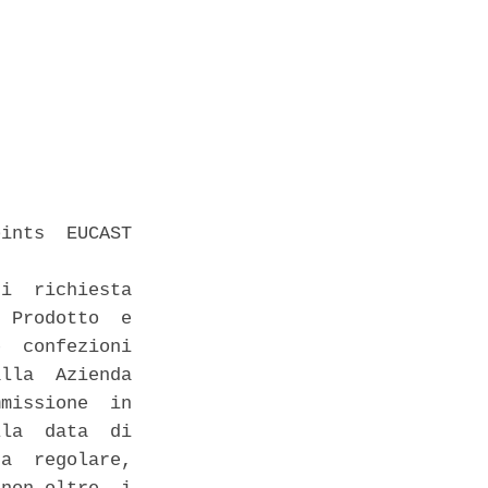
ints  EUCAST

 

i  richiesta

 Prodotto  e

  confezioni

lla  Azienda

missione  in

la  data  di

a  regolare,
