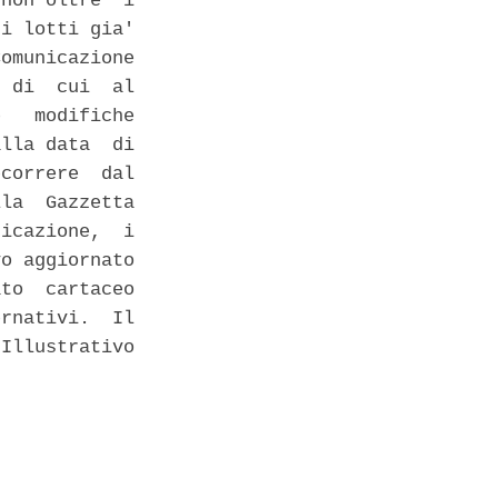
non oltre  i

i lotti gia'

omunicazione

 di  cui  al

   modifiche

lla data  di

correre  dal

la  Gazzetta

icazione,  i

o aggiornato

to  cartaceo

rnativi.  Il

Illustrativo
