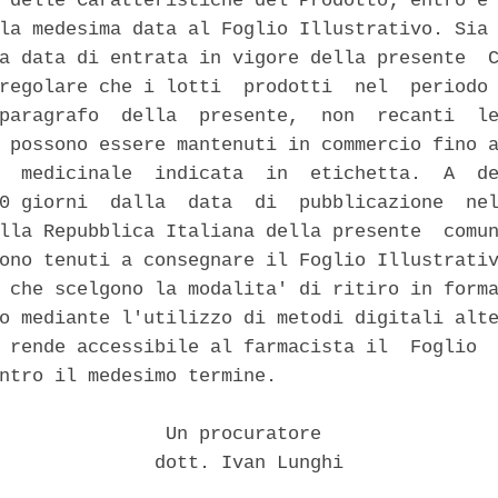
 delle Caratteristiche del Prodotto; entro e 
la medesima data al Foglio Illustrativo. Sia 
a data di entrata in vigore della presente  C
regolare che i lotti  prodotti  nel  periodo 
paragrafo  della  presente,  non  recanti  le
 possono essere mantenuti in commercio fino a
  medicinale  indicata  in  etichetta.  A  de
0 giorni  dalla  data  di  pubblicazione  nel
lla Repubblica Italiana della presente  comun
ono tenuti a consegnare il Foglio Illustrativ
 che scelgono la modalita' di ritiro in forma
o mediante l'utilizzo di metodi digitali alte
 rende accessibile al farmacista il  Foglio  
ntro il medesimo termine. 

               Un procuratore 

              dott. Ivan Lunghi 
