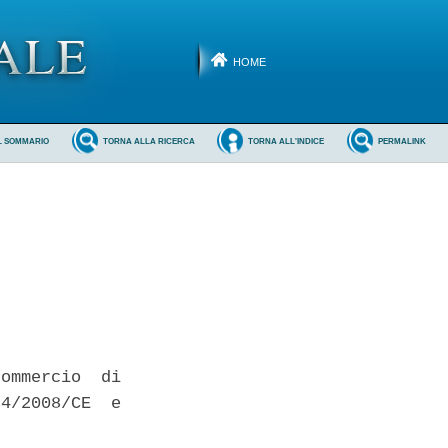
HOME
L SOMMARIO
TORNA ALLA RICERCA
TORNA ALL'INDICE
PERMALINK
ommercio  di

4/2008/CE  e
