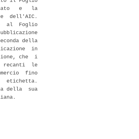
to il Foglio

ato   e   la

e  dell'AIC.

  al  Foglio

ubblicazione

econda della

icazione  in

ione, che  i

 recanti  le

mercio  fino

  etichetta.

a della  sua

iana. 
