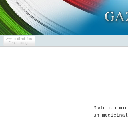
Avviso di rettifica
Errata corrige
Modifica min
un medicinal
            