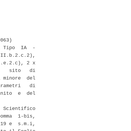
063) 

 Tipo  IA  -

II.b.2.c.2),

.e.2.c), 2 x

   sito   di

 minore  del

rametri   di

nito  e  del

 Scientifico

omma  1-bis,

19 e  s.m.i,
