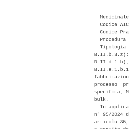
  Medicinale
  Codice AIC
  Codice Pra
  Procedura 
  Tipologia 
B.II.b.3.z);
B.II.d.1.h);
B.II.e.1.b.1
fabbricazion
processo  pr
specifica, M
bulk. 

  In applica
n° 95/2024 d
articolo 35,