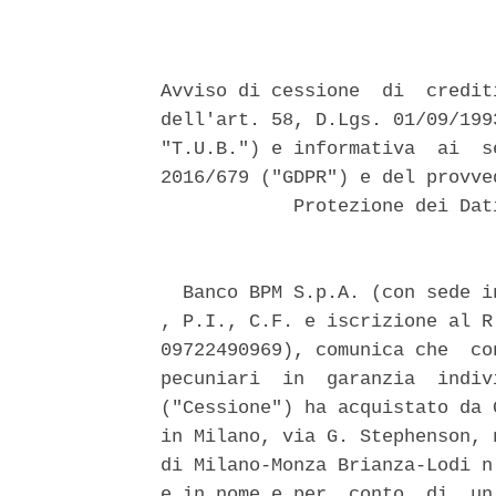
Avviso di cessione  di  credit
dell'art. 58, D.Lgs. 01/09/199
"T.U.B.") e informativa  ai  s
2016/679 ("GDPR") e del provve
            Protezione dei Dat
  Banco BPM S.p.A. (con sede i
, P.I., C.F. e iscrizione al R
09722490969), comunica che  co
pecuniari  in  garanzia  indiv
("Cessione") ha acquistato da 
in Milano, via G. Stephenson, 
di Milano-Monza Brianza-Lodi n
e in nome e per  conto  di  un