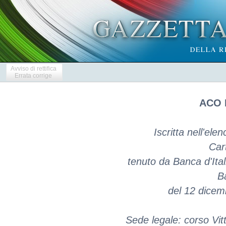
Avviso di rettifica
Errata corrige
ACO B
Iscritta nell'ele
Car
tenuto da Banca d'Ital
Ba
del 12 dicem
Sede legale: corso Vit