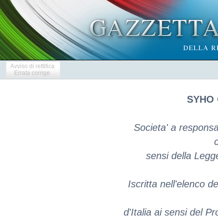
Avviso di rettifica
Errata corrige
SYHO 
Societa' a responsab
c
sensi della Legg
Iscritta nell'elenco d
d'Italia ai sensi del P