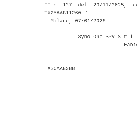
II n. 137  del  20/11/2025,  c
TX25AAB11260." 

  Milano, 07/01/2026 

           Syho One SPV S.r.l.
                          Fabio