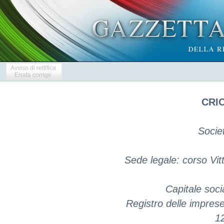
Avviso di rettifica
Errata corrige
CRIO
Socie
Sede legale: corso Vit
Capitale soci
Registro delle impres
1