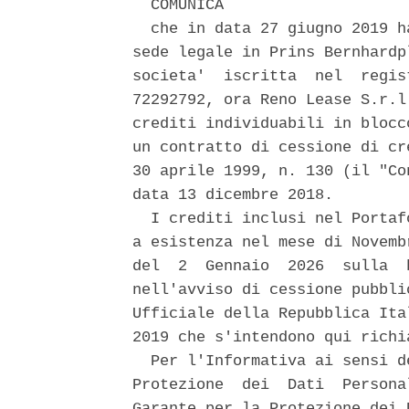
  COMUNICA 

  che in data 27 giugno 2019 h
sede legale in Prins Bernhardp
societa'  iscritta  nel  regis
72292792, ora Reno Lease S.r.l
crediti individuabili in blocc
un contratto di cessione di cr
30 aprile 1999, n. 130 (il "Co
data 13 dicembre 2018. 

  I crediti inclusi nel Portaf
a esistenza nel mese di Novemb
del  2  Gennaio  2026  sulla  
nell'avviso di cessione pubbli
Ufficiale della Repubblica Ita
2019 che s'intendono qui richia
  Per l'Informativa ai sensi d
Protezione  dei  Dati  Persona
Garante per la Protezione dei 