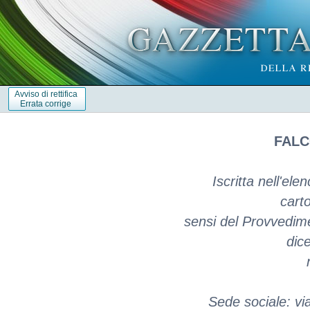
Avviso di rettifica
Errata corrige
FALC
Iscritta nell'ele
carto
sensi del Provvedime
dic
Sede sociale: vi