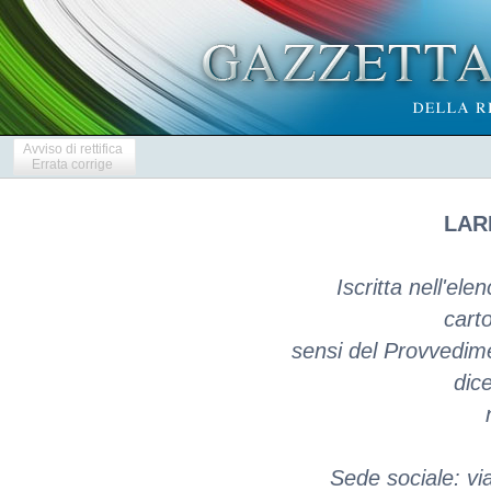
Avviso di rettifica
Errata corrige
LARI
Iscritta nell'ele
carto
sensi del Provvedime
dic
Sede sociale: vi