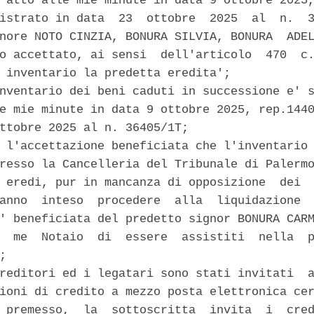
 atto alle mie minute in data 9 ottobre 2025,
istrato in data  23  ottobre  2025  al  n.  3
nore NOTO CINZIA, BONURA SILVIA, BONURA  ADEL
o accettato, ai sensi  dell'articolo  470  c.
 inventario la predetta eredita'; 

nventario dei beni caduti in successione e' s
e mie minute in data 9 ottobre 2025, rep.1440
ttobre 2025 al n. 36405/1T; 

 l'accettazione beneficiata che l'inventario 
resso la Cancelleria del Tribunale di Palermo
 eredi, pur in mancanza di opposizione  dei  
anno  inteso  procedere  alla  liquidazione  
' beneficiata del predetto signor BONURA CARM
  me  Notaio  di  essere  assistiti  nella  p
; 

reditori ed i legatari sono stati invitati  a
ioni di credito a mezzo posta elettronica cer
 premesso,  la  sottoscritta  invita  i  cred