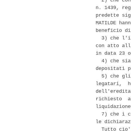
  2) che con
n. 1439, reg
predette sig
MATILDE hann
beneficio di
  3) che l'i
con atto all
in data 23 o
  4) che sia
depositati p
  5) che gli
legatari,  h
dell'eredita
richiesto  a
liquidazione
  7) che i c
le dichiaraz
  Tutto cio'