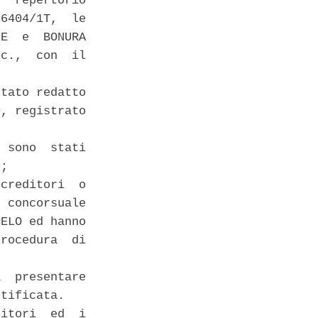
  repertorio

6404/1T,  le

E  e  BONURA

c.,  con  il

tato redatto

, registrato

 sono  stati

; 

creditori  o

 concorsuale

ELO ed hanno

rocedura  di

  presentare

tificata. 

itori  ed  i
