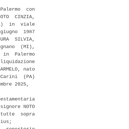
Palermo  con

OTO  CINZIA,

)  in  viale

giugno  1987

URA  SILVIA,

gnano  (MI),

 in  Palermo

liquidazione

ARMELO, nato

Carini  (PA)

mbre 2025, 

estamentaria

signore NOTO

tutte  sopra

ius; 
