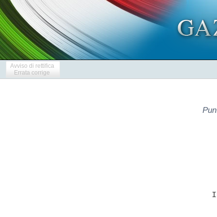
Avviso di rettifica
Errata corrige
Punt
           I