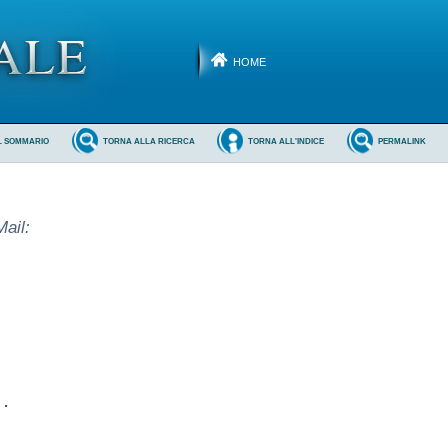
HOME
L SOMMARIO
TORNA ALLA RICERCA
TORNA ALL'INDICE
PERMALINK
Mail:
. 
