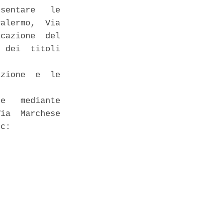
sentare   le

alermo,  Via

cazione  del

 dei  titoli

zione  e  le

e   mediante

ia  Marchese

c: 
