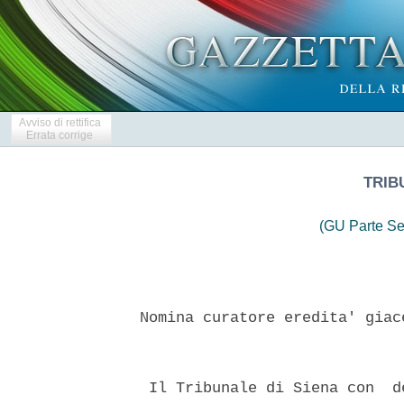
Avviso di rettifica
Errata corrige
TRIB
(GU Parte Se
 Nomina curatore eredita' giac
  Il Tribunale di Siena con  d