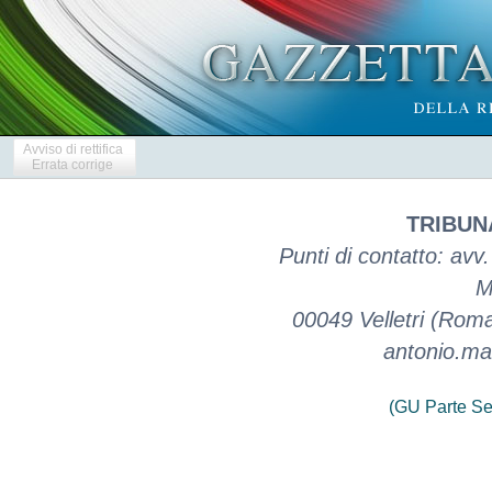
Avviso di rettifica
Errata corrige
TRIBUN
Punti di contatto: avv
M
00049 Velletri (Roma
antonio.ma
(GU Parte Se