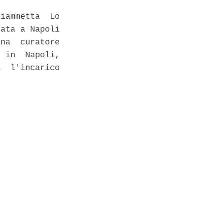
iammetta  Lo

ata a Napoli

na  curatore

 in  Napoli,

  l'incarico
