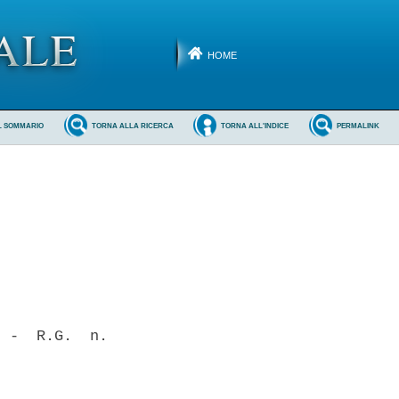
HOME
L SOMMARIO
TORNA ALLA RICERCA
TORNA ALL'INDICE
PERMALINK
 -  R.G.  n.
