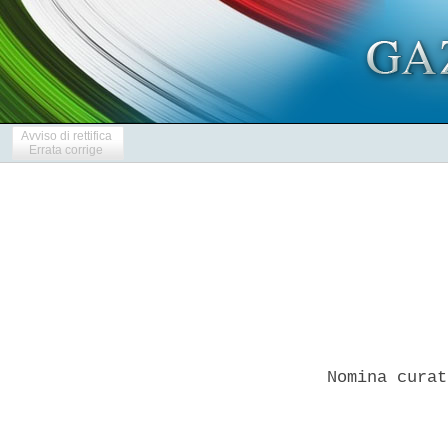
Avviso di rettifica
Errata corrige
Nomina curat
            