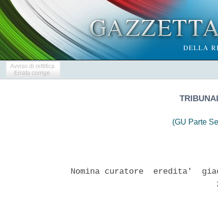
Avviso di rettifica
Errata corrige
TRIBUNA
(GU Parte Se
Nomina curatore  eredita'  gia
                              2