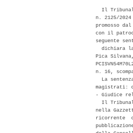
  Il Tribuna
n. 2125/2024
promosso dal
con il patro
seguente sent
  dichiara l
Pica Silvana
PCISVN54M70L
n. 16, scomp
  La sentenz
magistrati: 
- Giudice re
  Il Tribuna
nella Gazzet
ricorrente  
pubblicazion