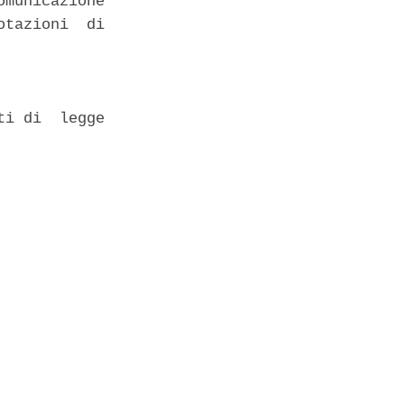
municazione

tazioni  di

i di  legge
