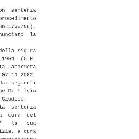
n  sentenza

rocedimento

6L17G878E),

unciato  la

ella sig.ra

1954  (C.F.

a Lamarmora

07.10.2002. 

ai seguenti

e Di Fulvio

Giudice. 

a  sentenza

  cura  del

   la   sua

zia, a cura
