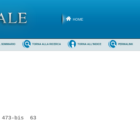
HOME
L SOMMARIO
TORNA ALLA RICERCA
TORNA ALL'INDICE
PERMALINK
473-bis  63
