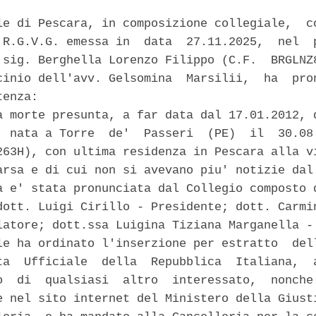
le di Pescara, in composizione collegiale,  co
 R.G.V.G. emessa in  data  27.11.2025,  nel  p
 sig. Berghella Lorenzo Filippo (C.F.  BRGLNZ8
cinio dell'avv. Gelsomina  Marsilii,  ha  pron
enza: 

a morte presunta, a far data dal 17.01.2012, d
, nata a Torre  de'  Passeri  (PE)  il  30.08.
263H), con ultima residenza in Pescara alla vi
arsa e di cui non si avevano piu' notizie dal 
a e' stata pronunciata dal Collegio composto d
dott. Luigi Cirillo - Presidente; dott. Carmin
latore; dott.ssa Luigina Tiziana Marganella - 
le ha ordinato l'inserzione per estratto  dell
ta  Ufficiale  della  Repubblica  Italiana,  a
o  di  qualsiasi  altro  interessato,  nonche'
e nel sito internet del Ministero della Giusti