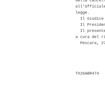
della Cancel
all'Ufficial
legge. 

  Il Giudice
  Il Preside
  Il present
a cura del ri
  Pescara, 27
            