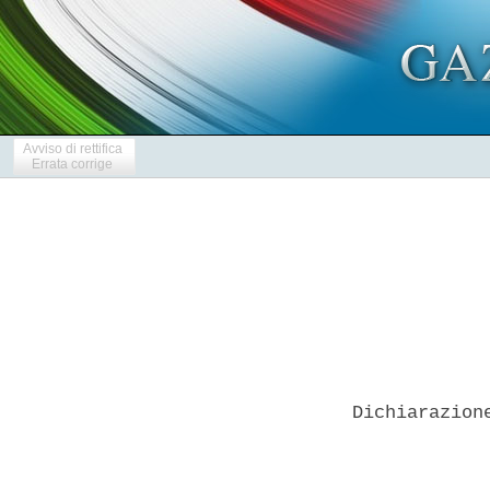
Avviso di rettifica
Errata corrige
Dichiarazion
            