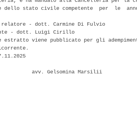
leria, e ha mandato alla Cancelleria per la co
e dello stato civile competente  per  le  anno
 relatore - dott. Carmine Di Fulvio 

nte - dott. Luigi Cirillo 

e estratto viene pubblicato per gli adempiment
corrente. 

.11.2025 

           avv. Gelsomina Marsilii 
