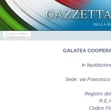
Avviso di rettifica
Errata corrige
GALATEA COOPERAT
in liquidazio
Sede: via Francesco
Registro de
R.E.A
Codice Fi