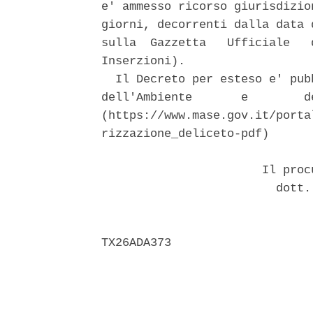
e' ammesso ricorso giurisdizio
giorni, decorrenti dalla data 
sulla  Gazzetta   Ufficiale   
Inserzioni). 

  Il Decreto per esteso e' pub
dell'Ambiente       e        d
(https://www.mase.gov.it/porta
rizzazione_deliceto-pdf) 

                       Il proc
                         dott.