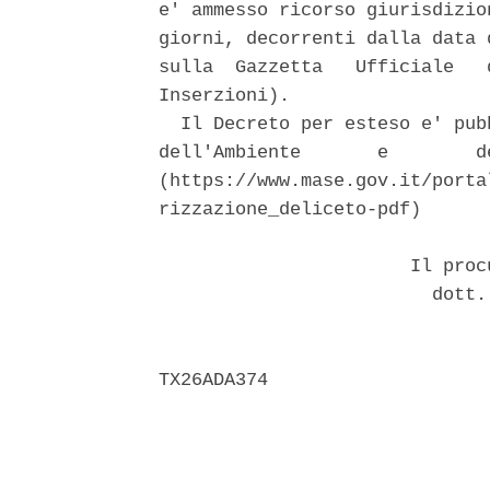
e' ammesso ricorso giurisdizio
giorni, decorrenti dalla data 
sulla  Gazzetta   Ufficiale   
Inserzioni). 

  Il Decreto per esteso e' pub
dell'Ambiente       e        d
(https://www.mase.gov.it/porta
rizzazione_deliceto-pdf) 

                       Il proc
                         dott.