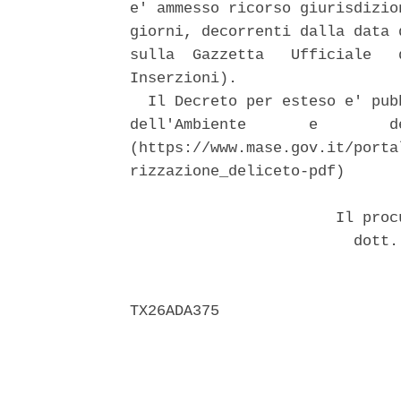
e' ammesso ricorso giurisdizio
giorni, decorrenti dalla data 
sulla  Gazzetta   Ufficiale   
Inserzioni). 

  Il Decreto per esteso e' pub
dell'Ambiente       e        d
(https://www.mase.gov.it/porta
rizzazione_deliceto-pdf) 

                       Il proc
                         dott.