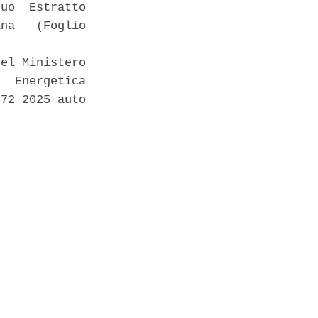
uo  Estratto

na   (Foglio

el Ministero

  Energetica

72_2025_auto
