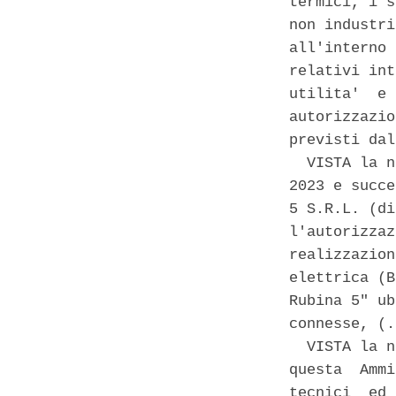
termici, i s
non industri
all'interno 
relativi int
utilita'  e 
autorizzazio
previsti dal
  VISTA la n
2023 e succe
5 S.R.L. (di
l'autorizzaz
realizzazion
elettrica (B
Rubina 5" ub
connesse, (.
  VISTA la n
questa  Ammi
tecnici  ed 