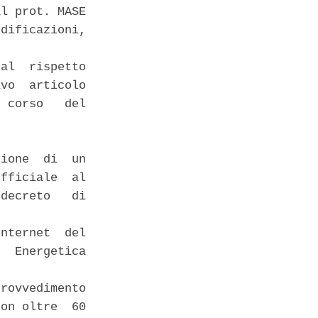
l prot. MASE

dificazioni,

al  rispetto

vo  articolo

 corso   del

ione  di  un

fficiale  al

decreto   di

nternet  del

  Energetica

rovvedimento

on oltre  60
