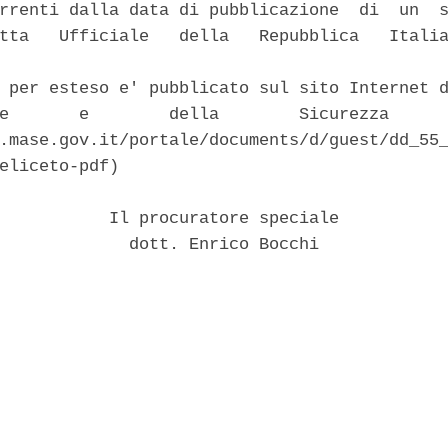
rrenti dalla data di pubblicazione  di  un  s
tta   Ufficiale   della   Repubblica   Italia


 per esteso e' pubblicato sul sito Internet d
e       e        della        Sicurezza      
.mase.gov.it/portale/documents/d/guest/dd_55_
eliceto-pdf) 

           Il procuratore speciale 

             dott. Enrico Bocchi 
