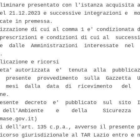
liminare presentato con l'istanza acquisita a
el 21.12.2023 e successive integrazioni e  mo
cate in premessa. 

izzazione di cui al comma 1 e' condizionata d
prescrizioni e condizioni di cui al  successi
e  dalle  Amministrazioni  interessate  nel  
. 

licazione e ricorsi 

eta' autorizzata  e'  tenuta  alla  pubblicaz
  presente  provvedimento  sulla  Gazzetta  U
  mesi  dalla  data  di  ricevimento   del   
ne. 

esente  decreto  e'  pubblicato  sul  sito  I
 dell'Ambiente    e    della     Sicurezza   
mase.gov.it) 

i dell'art. 135 c.p.a., avverso il presente p
icorso giurisdizionale al TAR Lazio entro e n