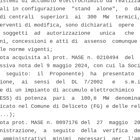
istemi di accumulo elettrochimico da realizza
ali in configurazione  "stand  alone",  o  da
di centrali  superiori  ai  300  MW  termici,
erventi di modifica, sono dichiarati  opere  
 soggetti  ad  autorizzazione   unica   che  
ni, concessioni e atti di  assenso  comunque 
le norme vigenti; 

ota acquisita al prot. MASE n. 0210494  del  
ssiva nota del 9 maggio 2024, con cui la Soci
  seguito:  il  Proponente)  ha  presentato  
ione,  ai  sensi  del  DL  7/2002   e   s.m.i
e di un impianto di accumulo elettrochimico  
ESS) di potenza  pari  a  100,8  MW  denomina
icato nel Comune di Deliceto (FG) e delle rel
...); 

ota prot. MASE n. 0097176 del  27  maggio  20
nistrazione,  a  seguito  della  verifica  de
 amministrativi  minimi  necessari  per  l'am