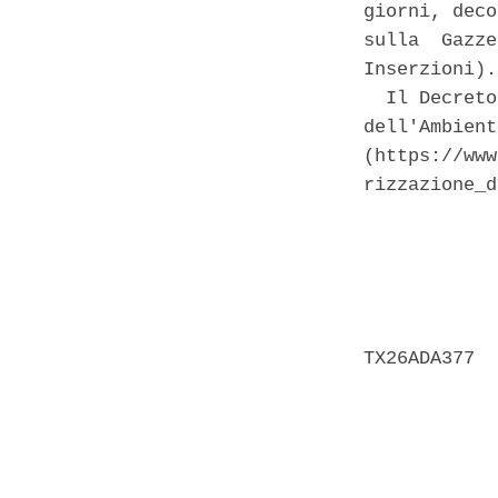
giorni, deco
sulla  Gazze
Inserzioni). 
  Il Decreto
dell'Ambient
(https://www
rizzazione_d
            
            