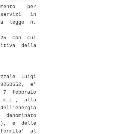
mento    per

servizi   in

a  legge  n.

25  con  cui

itiva  della

zzale  Luigi

8260652,  e'

 7  febbraio

.m.i.,  alla

dell'energia

  denominato

),  e  delle

formita'  al
