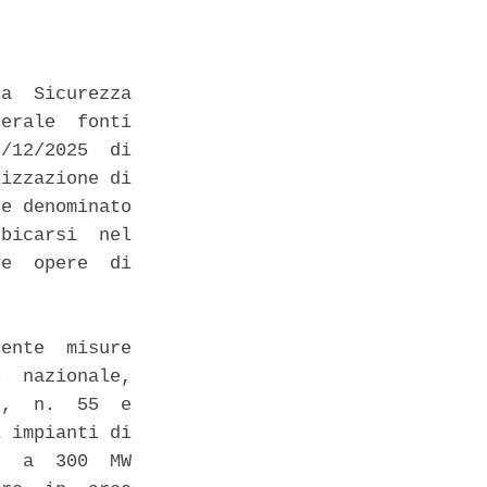
a  Sicurezza

erale  fonti

/12/2025  di

izzazione di

e denominato

bicarsi  nel

e  opere  di

ente  misure

  nazionale,

,  n.  55  e

 impianti di

  a  300  MW
