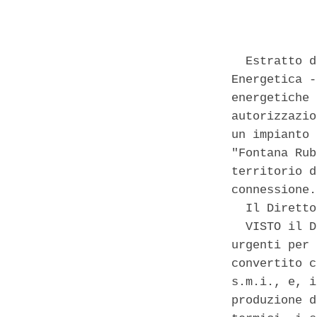
            
  Estratto d
Energetica -
energetiche 
autorizzazio
un impianto 
"Fontana Rub
territorio d
connessione. 
  Il Diretto
  VISTO il D
urgenti per 
convertito c
s.m.i., e, i
produzione d