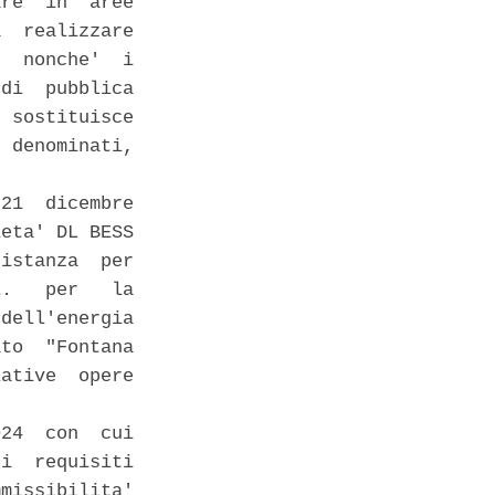
re  in  aree

  realizzare

  nonche'  i

di  pubblica

 sostituisce

 denominati,

21  dicembre

eta' DL BESS

istanza  per

.   per   la

dell'energia

to  "Fontana

ative  opere

24  con  cui

i  requisiti

missibilita'
