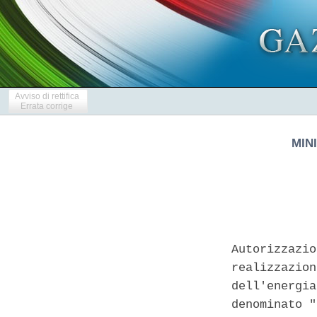
Avviso di rettifica
Errata corrige
MIN
Autorizzazio
realizzazion
dell'energia
denominato "