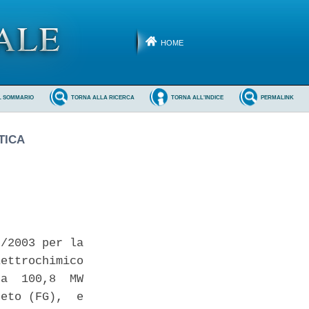
HOME
L SOMMARIO
TORNA ALLA RICERCA
TORNA ALL'INDICE
PERMALINK
TICA
/2003 per la

ettrochimico

a  100,8  MW

eto (FG),  e
