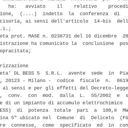
   ha:   avviato    il    relativo    procedi
ione,  (....)  indetto  la  conferenza  di   
cisoria, ai sensi dell'articolo  14-bis  dell
.i.; 

ota prot. MASE n. 0238731 del 16 dicembre  20
istrazione ha comunicato la  conclusione  pos
opracitata; 

rizzazione 

eta' DL BESS 5  S.R.L.  avente  sede  in  Pia
, 20123 - Milano -  codice  fiscale  n.  0619
 ai sensi e per gli effetti del Decreto-legge
,  conv.  con  mod.  dalla  L.  55/2002  e  s
e di un impianto di accumulo elettrochimico  
ESS)  di  potenza  totale  pari  a  100,8  MW
ina 5" ubicato nel  Comune  di  Deliceto  (FG
re  connesse,  come  specificato  ed  in  con