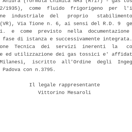
 Anidra (formula chimica NH3 (R717) - gas tos
2/1935),  come  fluido  frigorigeno  per  l'i
ne  industriale  del   proprio   stabilimento
(VR), Via Tione n. 6, ai sensi del R.D. 9  ge
i.  e  come  previsto  nella  documentazione 
 fase di istanza e successivamente integrata.
one  Tecnica  dei  servizi  inerenti  la   co
e ed utilizzazione dei gas tossici e' affidat
Milanesi,  iscritto  all'Ordine  degli  Ingeg
 Padova con n.3795. 

          Il legale rappresentante 

             Vittorino Mesaroli 
