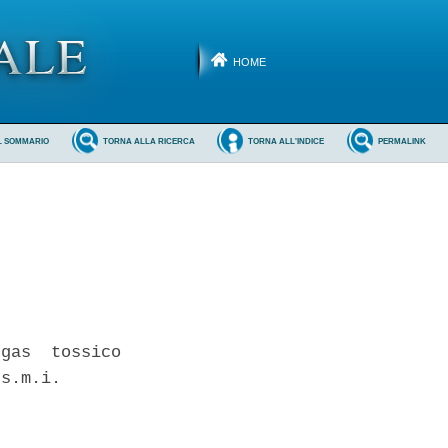
HOME
L SOMMARIO
TORNA ALLA RICERCA
TORNA ALL'INDICE
PERMALINK
gas  tossico

s.m.i. 
