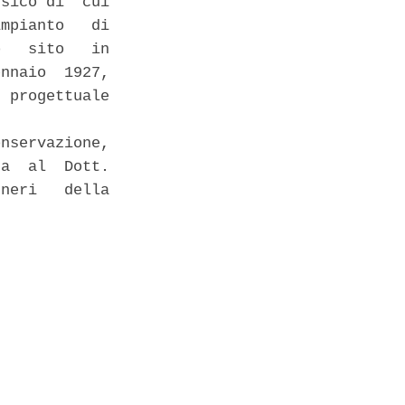
sico di  cui

mpianto   di

   sito   in

nnaio  1927,

 progettuale

 

nservazione,

a  al  Dott.

neri   della
