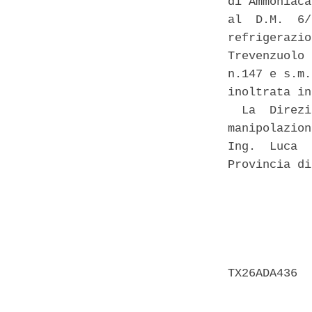
di Ammoniaca
al  D.M.  6/
refrigerazio
Trevenzuolo 
n.147 e s.m.
inoltrata in
  La  Direzi
manipolazion
Ing.  Luca  
Provincia di
            
            