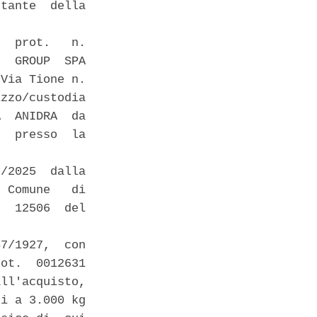
tante  della

  prot.   n.

  GROUP  SPA

Via Tione n.

zzo/custodia

  ANIDRA  da

  presso  la

/2025  dalla

 Comune   di

  12506  del

7/1927,  con

ot.  0012631

ll'acquisto,

i a 3.000 kg
