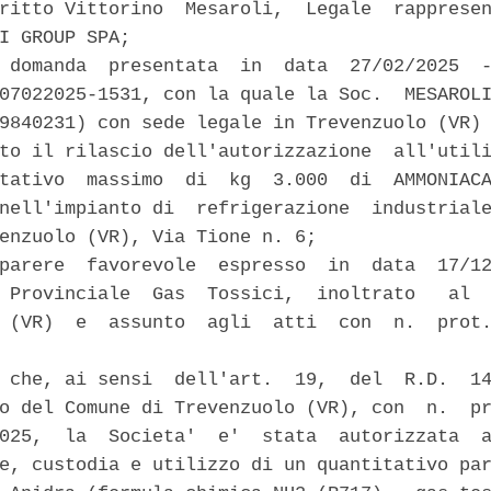
ritto Vittorino  Mesaroli,  Legale  rappresen
I GROUP SPA; 

 domanda  presentata  in  data  27/02/2025  -
07022025-1531, con la quale la Soc.  MESAROLI
9840231) con sede legale in Trevenzuolo (VR) 
to il rilascio dell'autorizzazione  all'utili
tativo  massimo  di  kg  3.000  di  AMMONIACA
nell'impianto di  refrigerazione  industriale
enzuolo (VR), Via Tione n. 6; 

parere  favorevole  espresso  in  data  17/12
 Provinciale  Gas  Tossici,  inoltrato   al  
 (VR)  e  assunto  agli  atti  con  n.  prot.
 che, ai sensi  dell'art.  19,  del  R.D.  14
o del Comune di Trevenzuolo (VR), con  n.  pr
025,  la  Societa'  e'  stata  autorizzata  a
e, custodia e utilizzo di un quantitativo par