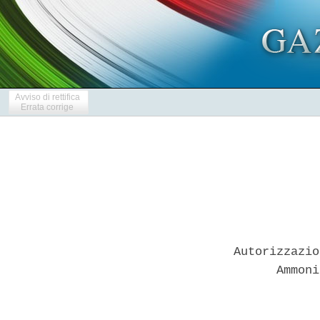
Avviso di rettifica
Errata corrige
Autorizzazio
      Ammoni