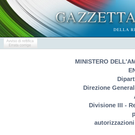
Avviso di rettifica
Errata corrige
MINISTERO DELL'A
E
Dipar
Direzione Generale
Divisione III - 
p
autorizzazioni