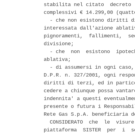
stabilita nel citato  decreto 
complessivi € 14.299,00 (quatt
  - che non esistono diritti d
interessata dall'azione ablati
pignoramenti,  fallimenti,  se
divisione; 

  - che  non  esistono  ipotec
ablativa; 

  - di assumersi in ogni caso,
D.P.R. n. 327/2001, ogni respo
diritti di terzi, ed in partic
cedere a chiunque possa vantar
indennita' a questi eventualme
presente o futura i Responsabi
Rete Gas S.p.A. beneficiaria d
  CONSIDERATO  che  le  visure
piattaforma  SISTER  per  i  s