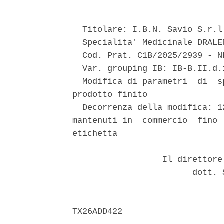
  Titolare: I.B.N. Savio S.r.l.
  Specialita' Medicinale DRALE
  Cod. Prat. C1B/2025/2939 - N
  Var. grouping IB: IB-B.II.d.
  Modifica di parametri  di  s
prodotto finito 

  Decorrenza della modifica: 1
mantenuti in  commercio  fino 
etichetta 

                  Il direttore
                        dott. 