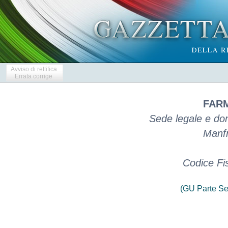
Avviso di rettifica
Errata corrige
FARM
Sede legale e dom
Manfr
Codice Fi
(GU Parte Se