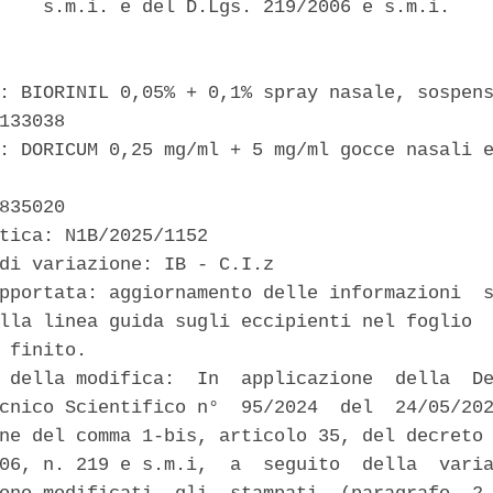
    s.m.i. e del D.Lgs. 219/2006 e s.m.i. 

: BIORINIL 0,05% + 0,1% spray nasale, sospens
133038 

: DORICUM 0,25 mg/ml + 5 mg/ml gocce nasali e
835020 

tica: N1B/2025/1152 

di variazione: IB - C.I.z 

pportata: aggiornamento delle informazioni  s
lla linea guida sugli eccipienti nel foglio  
 finito. 

 della modifica:  In  applicazione  della  De
cnico Scientifico n°  95/2024  del  24/05/202
ne del comma 1-bis, articolo 35, del decreto 
06, n. 219 e s.m.i,  a  seguito  della  varia