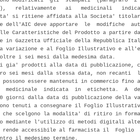
ono modificati  gli  stampati  (paragrafo  2 
),   relativamente   ai   medicinali   indica
ta' si ritiene affidata alla Societa' titolar
e dell'AIC deve apportare  le  modifiche  aut
lle Caratteristiche del Prodotto a partire da
e in Gazzetta Ufficiale della Repubblica Ital
a variazione e al Foglio Illustrativo e all'e
oltre i sei mesi dalla medesima data. 

i gia' prodotti alla data di pubblicazione, c
ro sei mesi dalla stessa data, non recanti  l
 possono essere mantenuti in commercio fino a
  medicinale  indicata  in  etichetta.  A  de
0 giorni dalla data di pubblicazione della va
ono tenuti a consegnare il Foglio Illustrativ
 che scelgono la modalita' di ritiro in forma
o mediante l'utilizzo di metodi digitali alte
 rende accessibile al farmacista il  Foglio  
ntro il medesimo termine. 
