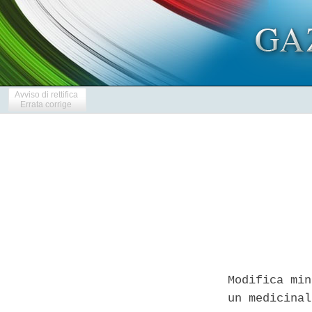
Avviso di rettifica
Errata corrige
Modifica min
un medicinal