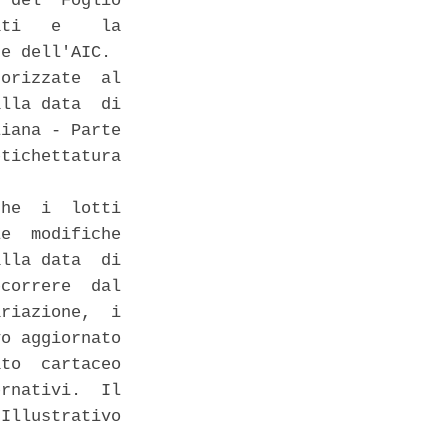
 del  Foglio

ti   e    la

e dell'AIC. 

orizzate  al

lla data  di

iana - Parte

tichettatura

he  i  lotti

e  modifiche

lla data  di

correre  dal

riazione,  i

o aggiornato

to  cartaceo

rnativi.  Il

Illustrativo
