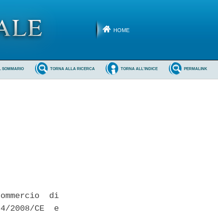
HOME
L SOMMARIO
TORNA ALLA RICERCA
TORNA ALL'INDICE
PERMALINK
ommercio  di

4/2008/CE  e
