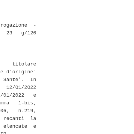
rogazione  -

  23   g/120

    titolare

e d'origine:

 Sante'.  In

  12/01/2022

/01/2022   e

mma   1-bis,

06,   n.219,

 recanti  la

 elencate  e
