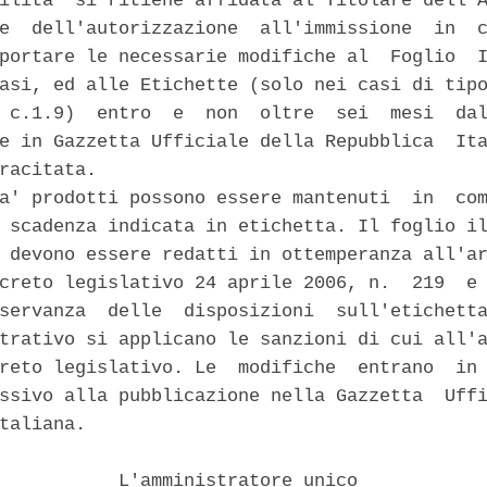
ilita' si ritiene affidata al Titolare dell'A
e  dell'autorizzazione  all'immissione  in  c
portare le necessarie modifiche al  Foglio  I
asi, ed alle Etichette (solo nei casi di tipo
 c.1.9)  entro  e  non  oltre  sei  mesi  dal
e in Gazzetta Ufficiale della Repubblica  Ita
racitata. 

a' prodotti possono essere mantenuti  in  com
 scadenza indicata in etichetta. Il foglio il
 devono essere redatti in ottemperanza all'ar
creto legislativo 24 aprile 2006, n.  219  e 
servanza  delle  disposizioni  sull'etichetta
trativo si applicano le sanzioni di cui all'a
reto legislativo. Le  modifiche  entrano  in 
ssivo alla pubblicazione nella Gazzetta  Uffi
taliana. 

           L'amministratore unico 
