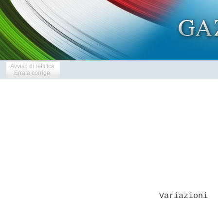
Avviso di rettifica
Errata corrige
Variazioni  
            