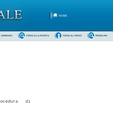
HOME
L SOMMARIO
TORNA ALLA RICERCA
TORNA ALL'INDICE
PERMALINK
ocedura   di
