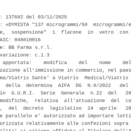
: 137682 del 03/11/2025 

: «DYMISTA "137 microgrammi/50  microgrammi/e
e,  sospensione"  1  flacone  in  vetro  con 
AIC: 048810016 

e: BB Farma s.r.l. 

variazione: c.1.3 

 apportata:    modifica    del    nome    del
zazione all'immissione in commercio, nel paes
ma/Viatris Sante' a Viatris  Medical/Viatris 
  della  determina  AIFA  DG  N.8/2022   del 
in  G.U.R.I.  Serie  Generale  n.22  del   28
modifiche,  relativa  all'attuazione  del  co
,  del  decreto  legislativo  24  aprile   20
e parallelo e' autorizzato ad importare lotti
orizzata relativamente alle confezioni sopra 