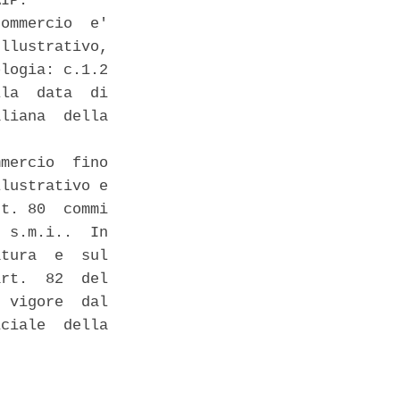
IP. 

ommercio  e'

llustrativo,

logia: c.1.2

la  data  di

liana  della

mercio  fino

lustrativo e

t. 80  commi

 s.m.i..  In

tura  e  sul

rt.  82  del

 vigore  dal

ciale  della
