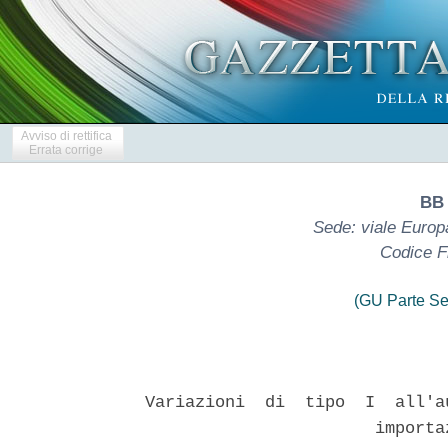
Avviso di rettifica
Errata corrige
BB 
Sede: viale Europ
Codice F
(GU Parte Se
Variazioni  di  tipo  I  all'a
                       importa