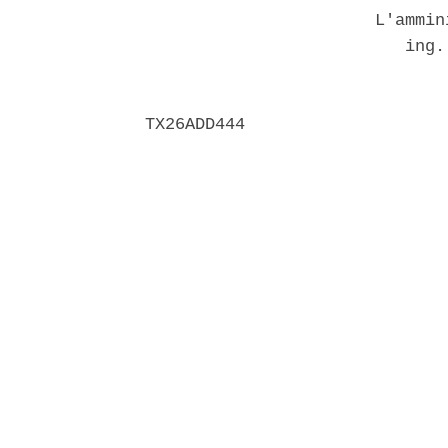
                       L'ammin
                          ing.