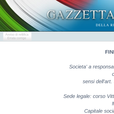
Avviso di rettifica
Errata corrige
FIN
Societa' a responsabi
c
sensi dell'art
Sede legale: corso Vit
Capitale soci