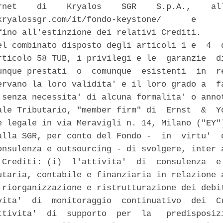
rnet    di    Kryalos    SGR    S.p.A.,    all
kryalossgr.com/it/fondo-keystone/      e      
fino all'estinzione dei relativi Crediti. 

el combinato disposto degli articoli 1 e  4  d
rticolo 58 TUB, i privilegi e le  garanzie  di
unque prestati  o  comunque  esistenti  in  re
ervano la loro validita' e il loro grado a  fa
 senza necessita' di alcuna formalita' o annot
ale Tributario, "member firm" di  Ernst  &  Yo
e legale in via Meravigli n. 14, Milano ("EY")
alla SGR, per conto del Fondo -  in  virtu'  d
onsulenza e outsourcing - di svolgere, inter a
 Crediti: (i)  l'attivita'  di  consulenza  e 
utaria, contabile e finanziaria in relazione a
 riorganizzazione e ristrutturazione dei debit
vita'  di  monitoraggio  continuativo  dei  Cr
ttivita'  di  supporto  per  la   predisposizi