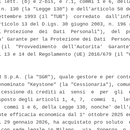
1 lett. (b) e 2-bis, e 7.1, commi 1 e 6, della
 n. 130 (la "Legge 130") e dell'articolo 58 de
ettembre 1993 (il "TUB")  corredato  dall'info
rticolo 13 del D.Lgs. 30 giugno 2003, n. 196 (
i Protezione  dei  Dati  Personali"),  del  pr
a' Garante per la Protezione dei Dati  Persona
 (il  "Provvedimento  dell'Autorita'  Garante"
i 13 e 14 del Regolamento (UE) 2016/679 (il "G
R S.p.A. (la "SGR"), quale gestore e per conto
enominato "Keystone" (la "Cessionaria"), comun
 cessione di crediti ai  sensi  e  per  gli  e
sposto degli articoli 1, 4, 7,  commi  1,  let
, commi 1 e 6, della Legge 130, nonche' dell'a
nte efficacia economica dal 1° ottobre 2025 ed
l 29 gennaio 2026, ha acquistato pro soluto  d
 con sede legale in Milano,  via  Soperga  n. 