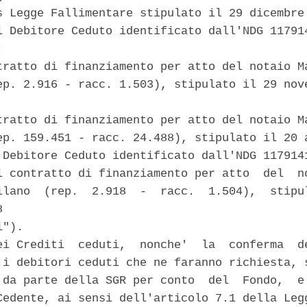
s Legge Fallimentare stipulato il 29 dicembre 
l Debitore Ceduto identificato dall'NDG 117914
 

tratto di finanziamento per atto del notaio Ma
ep. 2.916 - racc. 1.503), stipulato il 29 nove
tratto di finanziamento per atto del notaio Ma
ep. 159.451 - racc. 24.488), stipulato il 20 a
 Debitore Ceduto identificato dall'NDG 1179141
l contratto di finanziamento per atto  del  no
ilano  (rep.  2.918  -  racc.  1.504),  stipul
 

"). 

ei Crediti  ceduti,  nonche'  la  conferma  de
 i debitori ceduti che ne faranno richiesta, s
 da parte della SGR per conto  del  Fondo,  e 
Cedente, ai sensi dell'articolo 7.1 della Legg