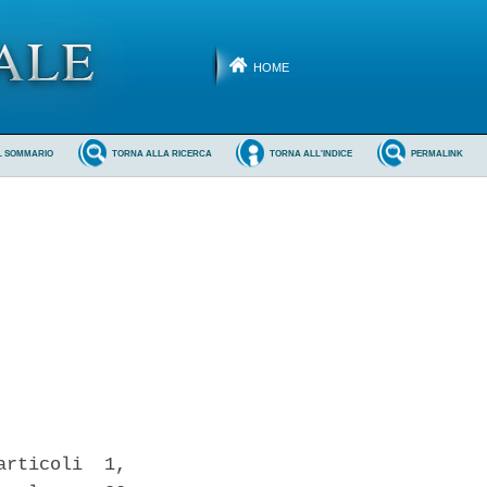
HOME
L SOMMARIO
TORNA ALLA RICERCA
TORNA ALL'INDICE
PERMALINK
rticoli  1,
