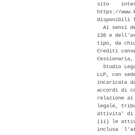
sito    inte
https://www.
disponibili 
  Ai sensi d
130 e dell'a
tipo, da chi
Crediti cons
Cessionaria,
  Studio Leg
LLP, con sed
incaricata d
accordi di c
relazione ai
legale, trib
attivita' di
(ii) le atti
inclusa  l'a