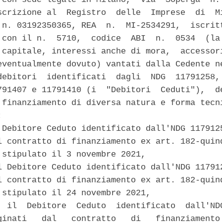
scrizione al  Registro  delle  Imprese  di  Mi
 n. 03192350365, REA  n.  MI-2534291,  iscritt
 con il n.  5710,  codice  ABI  n.  0534  (la 
 capitale, interessi anche di mora,  accessori
eventualmente dovuto) vantati dalla Cedente ne
debitori  identificati  dagli  NDG  11791258, 
791407 e 11791410 (i  "Debitori  Ceduti"),  de
 finanziamento di diversa natura e forma tecni
 

 Debitore Ceduto identificato dall'NDG 1179125
l contratto di finanziamento ex art. 182-quinq
 stipulato il 3 novembre 2021, 

l Debitore Ceduto identificato dall'NDG 117912
l contratto di finanziamento ex art. 182-quinq
 stipulato il 24 novembre 2021, 

  il  Debitore  Ceduto  identificato  dall'NDG
ginati   dal   contratto   di   finanziamento 