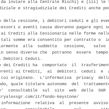
 da inviare alla Centrale Rischi) e (iii) le f
diziale e stragiudiziale dei Crediti anche per
o della cessione, i debitori ceduti e gli even
cessori o aventi causa dovranno pagare ogni so
 ai Crediti alla Cessionaria nelle forme nelle
 tali somme era consentito per contratto o  in
iormente  alla  suddetta   cessione,   salvo  
in senso diverso che  potranno  essere  tempo 
 Debitori Ceduti. 

e dei Crediti ha  comportato  il  trasferiment
erenti ai Crediti,  ai  debitori  ceduti  e  a
 cui originano.  L'informativa  privacy  della
ndo, quale titolare autonomo  del  trattamento
e'  consultabile  sul  sito  web  della  SGR  
kryalossgr.com/it/fondo-keystone/ 

 informazione  relativa  al  presente  avviso 