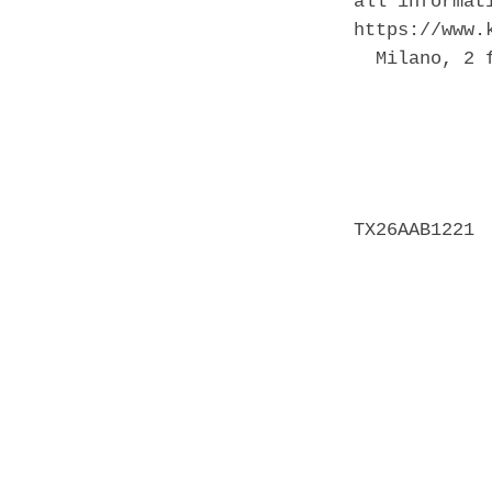
all'informat
https://www.
  Milano, 2 f
            
            