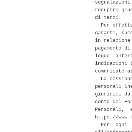
segnalazioni
recupero giu
di terzi. 

  Per effett
garanti, suc
in relazione
pagamento di
legge  anter
indicazioni 
comunicate ai
  La cession
personali in
giuridici da
conto del Fo
Personali,  
https://www.
  Per  ogni 