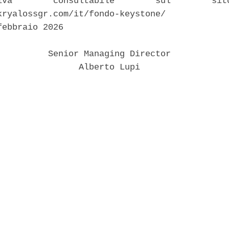
iva        consultabile        sul        sito
kryalossgr.com/it/fondo-keystone/ 

ebbraio 2026 

          Senior Managing Director 

                Alberto Lupi 
