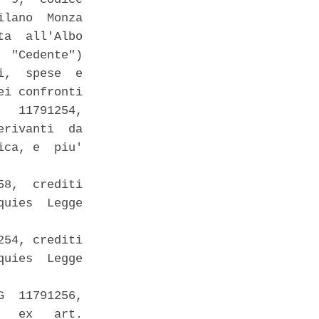
lano  Monza

a  all'Albo

 "Cedente")

,  spese  e

i confronti

  11791254,

rivanti  da

ca, e  piu'

8,  crediti

uies  Legge

54, crediti

uies  Legge

  11791256,

  ex   art.
