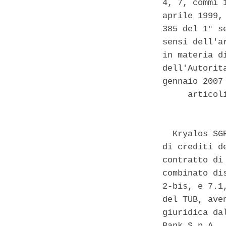
4, 7, commi 
aprile 1999,
385 del 1° s
sensi dell'a
in materia d
dell'Autorit
gennaio 2007
     articol
  Kryalos SG
di crediti d
contratto di
combinato di
2-bis, e 7.1
del TUB, ave
giuridica da
Bank S.p.A.,