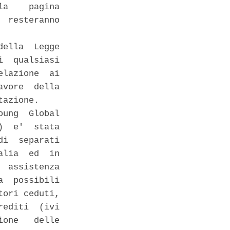
a    pagina

 resteranno

ella  Legge

  qualsiasi

lazione  ai

vore  della

azione. 

ung  Global

  e'  stata

i  separati

lia  ed  in

 assistenza

  possibili

ori ceduti,

editi  (ivi

one   delle
