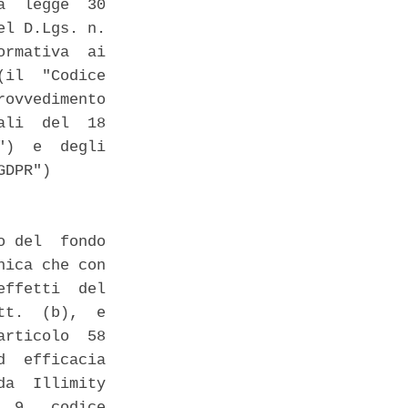
  legge  30

l D.Lgs. n.

rmativa  ai

il  "Codice

ovvedimento

li  del  18

)  e  degli

DPR") 

 del  fondo

ica che con

ffetti  del

t.  (b),  e

rticolo  58

  efficacia

a  Illimity

 9,  codice
