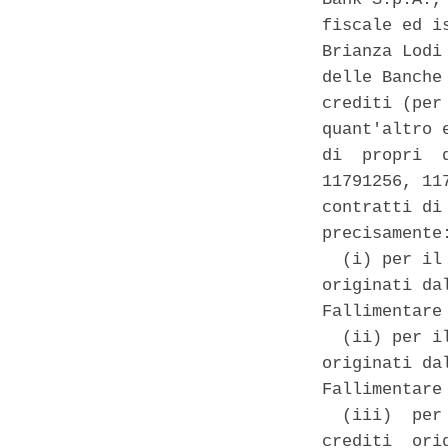
fiscale ed i
Brianza Lodi
delle Banche
crediti (per
quant'altro 
di  propri  
11791256, 11
contratti di
precisamente:
  (i) per il
originati da
Fallimentare
  (ii) per i
originati da
Fallimentare
  (iii)  per
crediti  ori