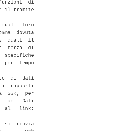
unzioni  di

 il tramite

tuali  loro

mma  dovuta

  quali  il

  forza  di

 specifiche

 per  tempo

o  di  dati

i  rapporti

  SGR,  per

  dei  Dati

 al   link:

 si  rinvia
