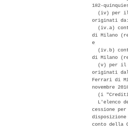
182-quinquie
  (iv) per i
originati da:
  (iv.a) con
di Milano (r
e 

  (iv.b) con
di Milano (r
  (v) per il
originati da
Ferrari di M
novembre 2018
  (i "Crediti
  L'elenco d
cessione per
disposizione
conto della 