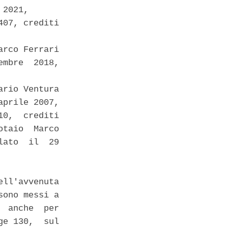
2021, 

07, crediti

rco Ferrari

mbre  2018,

rio Ventura

prile 2007, 

0,  crediti

taio  Marco

ato  il  29

ll'avvenuta

ono messi a

 anche  per

e 130,  sul
