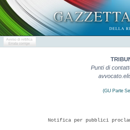
Avviso di rettifica
Errata corrige
TRIBU
Punti di contat
avvocato.el
(GU Parte Se
  Notifica per pubblici procla