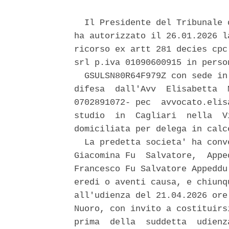
  Il Presidente del Tribunale 
ha autorizzato il 26.01.2026 l
ricorso ex artt 281 decies cpc
srl p.iva 01090600915 in perso
  GSULSN80R64F979Z con sede in
difesa  dall'Avv  Elisabetta  
0702891072- pec  avvocato.elis
studio  in  Cagliari  nella  V
domiciliata per delega in calc
  La predetta societa' ha conv
Giacomina Fu  Salvatore,  Appe
Francesco Fu Salvatore Appeddu
eredi o aventi causa, e chiunq
all'udienza del 21.04.2026 ore
Nuoro, con invito a costituirs
prima  della  suddetta  udienz