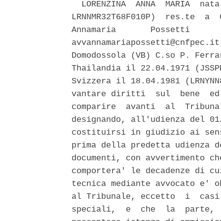
  LORENZINA  ANNA  MARIA  nata
LRNNMR32T68F010P)  res.te  a  
Annamaria       Possetti      
avvannamariapossetti@cnfpec.it
Domodossola (VB) C.so P. Ferra
Thailandia il 22.04.1971 (JSSP
Svizzera il 18.04.1981 (LRNYNN
vantare diritti  sul  bene  ed
comparire  avanti  al  Tribuna
designando, all'udienza del 01
costituirsi in giudizio ai sen
prima della predetta udienza d
documenti, con avvertimento ch
comportera' le decadenze di cu
tecnica mediante avvocato e' o
al Tribunale, eccetto  i  casi
speciali,  e  che  la  parte, 