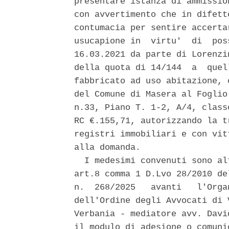
presentare istanza di ammissio
con avvertimento che in difett
contumacia per sentire accerta
usucapione in  virtu'  di  pos
16.03.2021 da parte di Lorenzi
della quota di 14/144  a  quel
fabbricato ad uso abitazione, 
del Comune di Masera al Foglio
n.33, Piano T. 1-2, A/4, class
RC €.155,71, autorizzando la t
registri immobiliari e con vit
alla domanda. 

  I medesimi convenuti sono al
art.8 comma 1 D.Lvo 28/2010 de
n.  268/2025   avanti   l'Orga
dell'Ordine degli Avvocati di 
Verbania - mediatore avv. Davi
il modulo di adesione o comuni