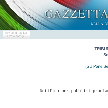
Avviso di rettifica
Errata corrige
TRIBU
Se
(GU Parte Se
  Notifica per pubblici procla