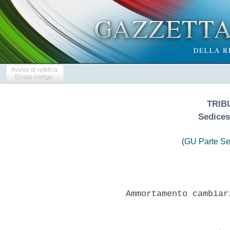
Avviso di rettifica
Errata corrige
TRIB
Sedices
(GU Parte Se
          Ammortamento cambiar