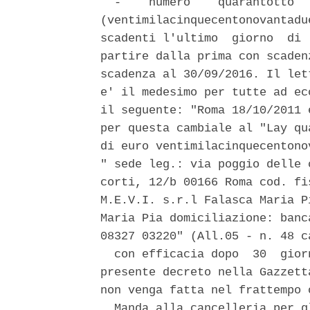
  -    numero    quarantotto  
(ventimilacinquecentonovantadu
scadenti l'ultimo  giorno  di 
partire dalla prima con scaden
scadenza al 30/09/2016. Il let
e' il medesimo per tutte ad ec
il seguente: "Roma 18/10/2011 
per questa cambiale al "Lay qu
di euro ventimilacinquecentono
" sede leg.: via poggio delle 
corti, 12/b 00166 Roma cod. fi
M.E.V.I. s.r.l Falasca Maria P
Maria Pia domiciliazione: banc
08327 03220" (All.05 - n. 48 c
  con efficacia dopo  30  gior
presente decreto nella Gazzett
non venga fatta nel frattempo 
  Manda alla cancelleria per g