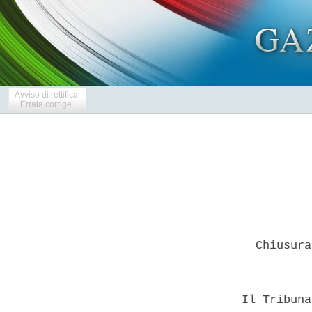
Avviso di rettifica
Errata corrige
    Chiusura
  Il Tribuna