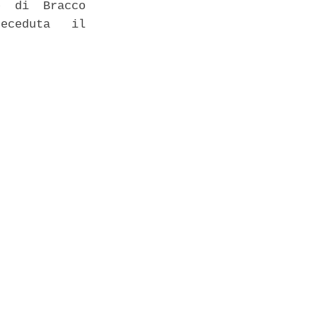
  di  Bracco

eceduta   il
