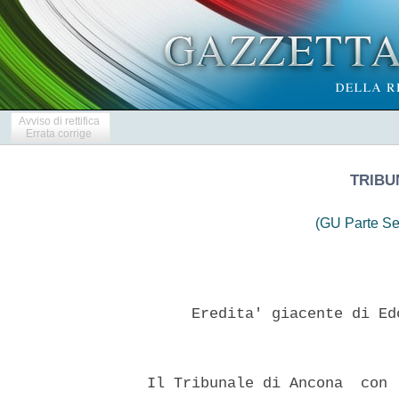
Avviso di rettifica
Errata corrige
TRIBU
(GU Parte Se
       Eredita' giacente di Ed
  Il Tribunale di Ancona  con 