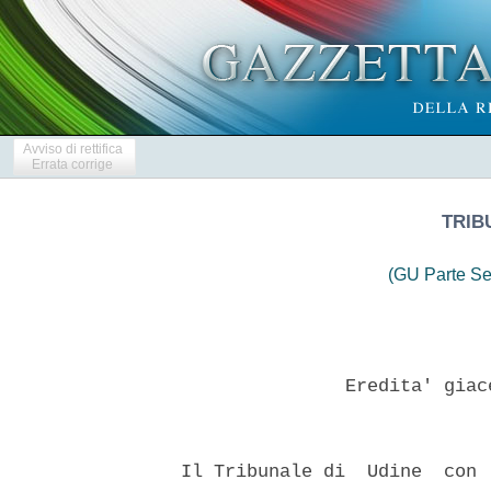
Avviso di rettifica
Errata corrige
TRIB
(GU Parte Se
                 Eredita' giac
  Il Tribunale di  Udine  con 