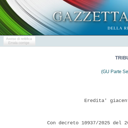
Avviso di rettifica
Errata corrige
TRIB
(GU Parte Se
               Eredita' giacen
  Con decreto 10937/2025 del 2