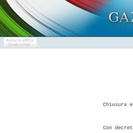
Avviso di rettifica
Errata corrige
  Chiusura e
  Con decret