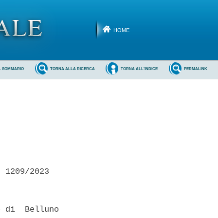
HOME
L SOMMARIO
TORNA ALLA RICERCA
TORNA ALL'INDICE
PERMALINK
 1209/2023 

 di  Belluno
