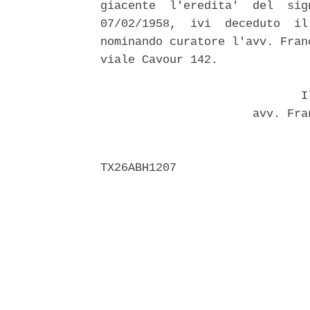
giacente  l'eredita'  del  sig
07/02/1958,  ivi  deceduto  il
nominando curatore l'avv. Fran
viale Cavour 142. 

                             Il
                      avv. Fra