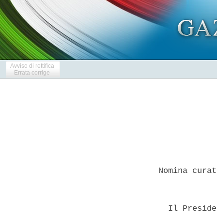
Avviso di rettifica
Errata corrige
Nomina curat
  Il Preside