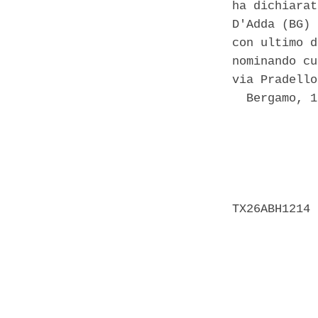
ha dichiarat
D'Adda (BG) 
con ultimo d
nominando cu
via Pradello
  Bergamo, 1
            
            