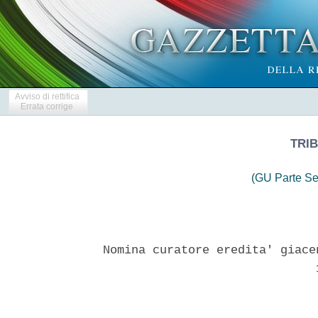
Avviso di rettifica
Errata corrige
TRIB
(GU Parte Se
Nomina curatore eredita' giace
                              1