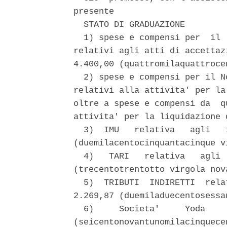
presente 

  STATO DI GRADUAZIONE 

  1) spese e compensi per  il 
relativi agli atti di accettaz
4.400,00 (quattromilaquattrocen
  2) spese e compensi per il N
relativi alla attivita' per la
oltre a spese e compensi da  q
attivita' per la liquidazione 
  3)  IMU   relativa   agli   
(duemilacentocinquantacinque v
  4)   TARI   relativa   agli 
(trecentotrentotto virgola nova
  5)  TRIBUTI  INDIRETTI  rela
2.269,87 (duemiladuecentosessa
  6)     Societa'     Yoda    
(seicentonovantunomilacinquece