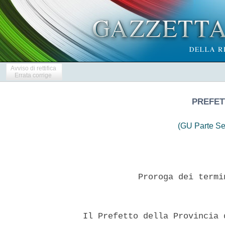
Avviso di rettifica
Errata corrige
PREFET
(GU Parte Se
             Proroga dei termi
  Il Prefetto della Provincia d