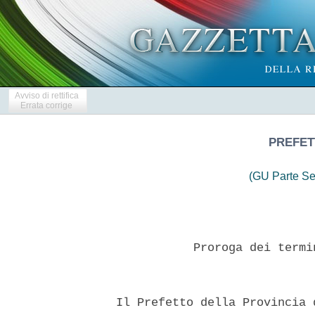
Avviso di rettifica
Errata corrige
PREFET
(GU Parte Se
             Proroga dei termi
  Il Prefetto della Provincia d