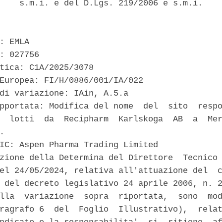
    s.m.i. e del D.Lgs. 219/2006 e s.m.i. 

: EMLA 

: 027756 

tica: C1A/2025/3078 

Europea: FI/H/0886/001/IA/022 

di variazione: IAin, A.5.a 

pportata: Modifica del nome  del  sito  respo
  lotti  da  Recipharm  Karlskoga  AB  a  Mer
. 

IC: Aspen Pharma Trading Limited 

zione della Determina del Direttore  Tecnico 
el 24/05/2024, relativa all'attuazione del  c
 del decreto legislativo 24 aprile 2006, n. 2
lla  variazione  sopra  riportata,  sono  mod
ragrafo 6  del  Foglio  Illustrativo),  relat