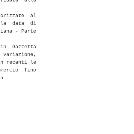
fidata  alla

orizzate  al

la  data  di

iana - Parte

in  Gazzetta

 variazione,

n recanti le

mercio  fino

a. 
