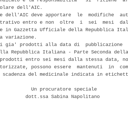
ndicato e la responsabilita'  si  ritiene  af
olare dell'AIC. 

e dell'AIC deve apportare  le  modifiche  aut
trativo entro e non  oltre  i  sei  mesi  dal
e in Gazzetta Ufficiale della Repubblica Ital
a variazione. 

i gia' prodotti alla data di  pubblicazione  
lla Repubblica Italiana - Parte Seconda della
prodotti entro sei mesi dalla stessa data, no
torizzate, possono essere  mantenuti  in  com
 scadenza del medicinale indicata in etichett
           Un procuratore speciale 

         dott.ssa Sabina Napolitano 
