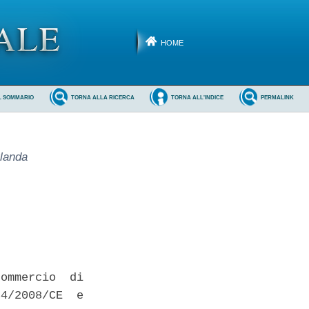
HOME
L SOMMARIO
TORNA ALLA RICERCA
TORNA ALL'INDICE
PERMALINK
rlanda
ommercio  di

4/2008/CE  e
