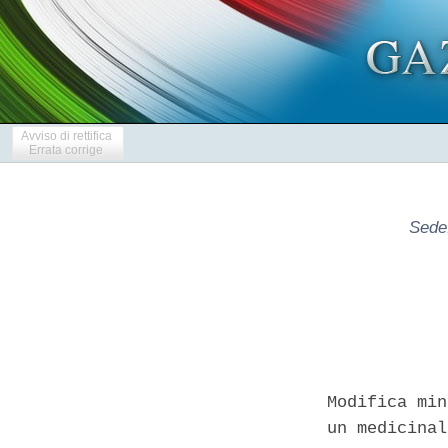
Avviso di rettifica
Errata corrige
Sede:
Modifica min
un medicinal