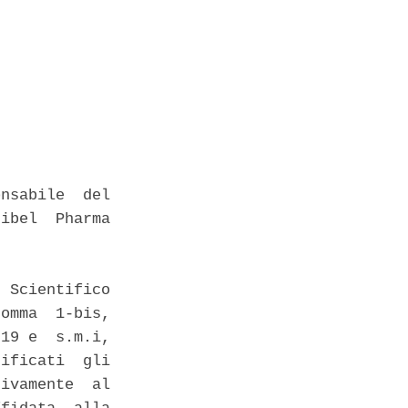
nsabile  del

ibel  Pharma

 Scientifico

omma  1-bis,

19 e  s.m.i,

ificati  gli

ivamente  al
