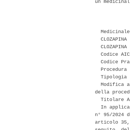
un medicinal
            
  Medicinale
  CLOZAPINA 
  CLOZAPINA 
  Codice AIC
  Codice Pra
  Procedura 
  Tipologia 
  Modifica a
della proced
  Titolare A
  In applica
n° 95/2024 d
articolo 35,
seguito  del