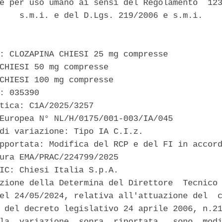
e per uso umano ai sensi del Regolamento  123
    s.m.i. e del D.Lgs. 219/2006 e s.m.i. 

: CLOZAPINA CHIESI 25 mg compresse 

CHIESI 50 mg compresse 

CHIESI 100 mg compresse 

: 035390 

tica: C1A/2025/3257 

Europea N° NL/H/0175/001-003/IA/045 

di variazione: Tipo IA C.I.z. 

pportata: Modifica del RCP e del FI in accord
ura EMA/PRAC/224799/2025 

IC: Chiesi Italia S.p.A. 

zione della Determina del Direttore  Tecnico 
el 24/05/2024, relativa all'attuazione del  c
 del decreto legislativo 24 aprile 2006, n.21
la  variazione  sopra  riportata,  sono  modi