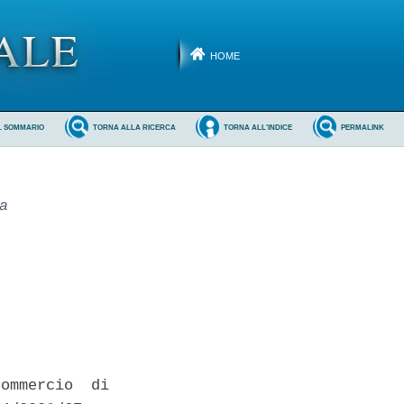
HOME
L SOMMARIO
TORNA ALLA RICERCA
TORNA ALL'INDICE
PERMALINK
a
ommercio  di
