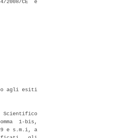
4/2008/CE  e

o agli esiti

 Scientifico

omma  1-bis,

9 e s.m.i, a

ficati   gli
