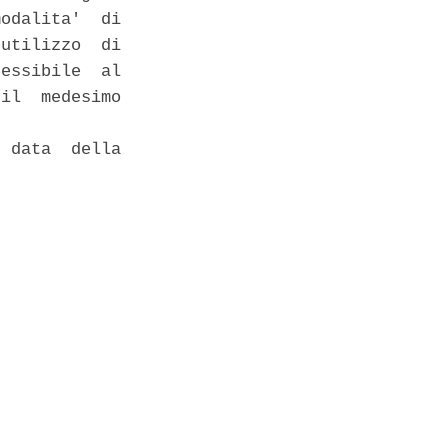
odalita'  di

utilizzo  di

essibile  al

il  medesimo

 data  della
