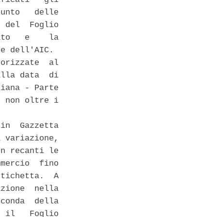
unto   delle

 del  Foglio

to   e    la

e dell'AIC. 

orizzate  al

lla data  di

iana - Parte

 non oltre i

in  Gazzetta

 variazione,

n recanti le

mercio  fino

tichetta.  A

zione  nella

conda  della

 il   Foglio
