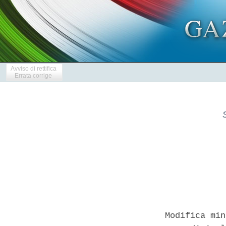
Avviso di rettifica
Errata corrige
Modifica min