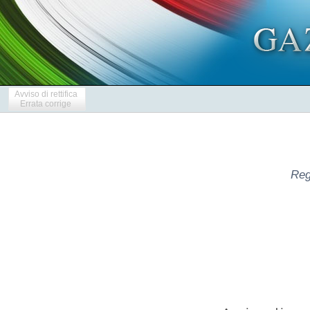
Avviso di rettifica
Errata corrige
Reg
 
Avviso di cessione di  crediti  pro-soluto  ai  sensi  del  combinato
disposto degli articoli 1 e 4 della Legge 30 aprile 1999, n.  130  in
materia   di   cartolarizzazione   di   crediti   (la   Legge   sulla
Cartolarizzazione) e dell'articolo 58 del Decreto Legislativo del  1°
settembre  1993,  n.  385  (il  Testo  Unico   Bancario),   corredato
dall'informativa ai sensi degli articoli 13 e 14 del  Regolamento  UE
n. 679/2016 (il GDPR) e del Provvedimento dell'Autorita' Garante  per
        la Protezione dei Dati Personali del 18 gennaio 2007 
 

  La societa' Kruk Investimenti S.r.l. (la "Societa'"), una  societa'
costituita in Italia ai sensi della Legge sulla Cartolarizzazione  ed
a unico socio, soggetta all'attivita' di direzione e coordinamento di
KRUK SA, con sede legale in Milano, Viale Sarca 235, codice fiscale e
numero    d'iscrizione    nel    Registro    delle     Imprese     di
Milano-Monza-Brianza-Lodi n. 11759870964, P.I. Gruppo IVA Kruk Italia
n. 10977720969 iscritta nell'Elenco delle societa' veicolo  ai  sensi
del provvedimento della Banca d'Italia del 7 giugno 2017  con  numero
35812.7,  capitale  sociale  Euro  10.000,00   interamente   versato,
comunica di aver acquistato pro soluto, in data 16 gennaio  2026,  da
Deutsche Bank S.p.A., societa' di diritto italiano, con  sede  legale
in Milano, numero di iscrizione al Registro delle Imprese di Milano e
codice fiscale 01340740156, iscritta  all'Albo  delle  Banche  al  n.
3104.7 e  capogruppo  del  gruppo  "Gruppo  Deutsche  Bank"  iscritto
all'Albo dei Gruppi Bancari al n. 3104.7 (la "Cedente"), in forza  di
un accordo quadro di cessione  di  crediti  individuabili  in  blocco
concluso in data 19  dicembre  2023,  ai  sensi  e  per  gli  effetti
dell'articolo 58 del Testo Unico Bancario e  del  combinato  disposto
degli articoli 1 e 4 della Legge  sulla  Cartolarizzazione,  tutti  i
crediti  (a  titolo  di  capitale,  interessi  -  anche  di  mora  -,
accessori, spese e quant'altro dovuto) identificabili in blocco  che,
alla data di cessione del 16 gennaio 2026, rispondono simultaneamente
ai seguenti requisiti: 
  (i) i  Debitori  del  Finanziamento  di  riferimento  sono  persone
fisiche o persone giuridiche; 
  (ii) i  relativi  Contratti  di  Finanziamento  sono  decaduti  dal
beneficio del termine o altrimenti sono divenuti esigibili tra il  1°
gennaio 2024 e il 31 dicembre 2025; 
  (iii) possono essere attribuiti: 
  A. alle categorie di "finanza al  consumo"  di  cui  all'art.  121,
comma 1, lett. c), TUB, ivi inclusi, a titolo esemplificativo  e  non
esaustivo, i prestiti al consumo denominati "Prestitempo" o "DB EASY"
o "Bancoposta" o "Deutsche Bank SpA"; o 
  B. alle categorie di prestito (denominate "Prestitempo" o "DB EASY"
o "Bancoposta" o "Deutsche Bank SpA";) che hanno termini e condizioni
contrattuali analoghe ai prestiti al consumo concessi  dalla  Cedente
ma non classificabili come prestiti al consumo ai sensi dell'articolo
121, comma 1, lettera c ) del TUB in quanto i relativi  debitori  non
rientrano nella definizione di "consumatore" di cui all'articolo 121,
comma 1, lettera b), del TUB; 
  (iv) non sono Crediti Esclusi, ovvero crediti che soddisfano almeno
uno dei seguenti requisiti: 
  A. e' oggetto di contenzioso giuridico alla Data di Closing con  il
relativo Debitore per inadempimento del fornitore ai sensi  dell'art.
125-quinquies TUB e conseguente risoluzione del connesso Contratto di
Finanziamento (contratto di credito collegato) da cui  scaturisce  il
Credito ceduto; 
  B. e' un credito in relazione al quale, alla  o  prima  della  Data
Closing, sia stata proposta al Tribunale competente l'azione  per  il
ripudio della firma del relativo Debitore (disconoscimento di firma); 
  C. non e' stato effettivamente risolto o  comunque  accelerato  con
effetto alla Fixed Date e non e' stato classificato come  deteriorato
(in sofferenza); 
  D. e' oggetto di un contenzioso giuridico  pendente  alla  Data  di
Closing, ivi inclusa, a titolo esemplificativo,  l'opposizione  a  un
ordine di pagamento (opposizione a decreto ingiuntivo); 
  E. e' un credito nei confronti di un Debitore deceduto alla o prima
della Data del Closing, nella misura in cui i relativi eredi  abbiano
rifiutato l'eredita' (rinuncia all'eredita')  prima  della  Data  del
Closing; 
  F. e' un credito appartenente a un Debitore  che  ha  ricevuto  una
formale diffida da parte di un Avvocato per conto di Deutsche Bank  e
un procedimento esecutivo legale e' in corso alla Data di  Closing  o
e' stato emesso un ordine di pagamento (ordinanza di assegnazione); 
  G. e' un credito che non e' stato  selezionato  secondo  i  Criteri
relativi ai crediti ammissibili (punti i); ii); iii)). 
  Ai sensi del combinato disposto degli articoli 1 e  4  della  Legge
sulla Cartolarizzazione e dell'articolo 58 del Testo Unico  Bancario,
dalla data  di  pubblicazione  del  presente  avviso  nella  Gazzetta
Ufficiale della  Repubblica  Italiana,  nei  confronti  dei  debitori
ceduti si producono gli effetti indicati all'articolo 1264 del codice
civile e i privilegi e le garanzie di  qualsiasi  tipo,  da  chiunque
prestati o comunque esistenti a favore  del  cedente,  conservano  la
loro validita' e il  loro  grado  a  favore  del  cessionario,  senza
necessita' di alcuna formalita' o annotazione. 
  Sul     seguente     sito     internet      www.krukinvestimenti.it
(https://krukinvestimenti.it/IT/boxes/cessioni-in-blocco)     saranno
resi disponibili sino all'estinzione del relativo credito  ceduto  la
lista dei crediti summenzionati  contenente  i  dati  indicativi  dei
Crediti,  nonche'  i  requisiti  necessari  ad  ottenere   la   prova
dell'avvenuta  cessione  per  i  debitori  ceduti  che   ne   faranno
richiesta. 
  Zenith Global S.p.A., con sede legale in  Corso  Vittorio  Emanuele
II, 24, Milano, codice fiscale e numero di registrazione nel Registro
delle Imprese di Milano, Monza-Brianza, Lodi 02200990980, Gruppo  IVA
n° 11407600961, nella qualita' di servicer (il "Servicer")  e'  stata
incaricata da Kruk Investimenti S.r.l. di svolgere, in  relazione  ai
crediti oggetto della cessione, il ruolo di soggetto incaricato della
riscossione dei  crediti  e  dei  servizi  di  cassa  e  pagamento  e
responsabile della verifica della conformita' delle  operazioni  alla
legge e al prospetto informativo ai sensi dell'articolo 2,  comma  3,
lettera (c), comma 6 e comma 6-bis  e  dell'articolo  7.1,  comma  8,
della Legge sulla Cartolarizzazione. 
  Kruk Italia S.r.l., con sede legale in Milano, Viale  Sarca  235  e
sede operativa in La Spezia, via Taviani 170, codice fiscale e numero
di registrazione nel Registro delle Imprese di Milano, Monza-Brianza,
Lodi n. 09270260962, Gruppo IVA n° 10977720969 ha  ricevuto  da  Kruk
Investimenti S.r.l.  l'incarico  di  special  servicer  (lo  "Special
Servicer") dell'operazione di cartolarizzazione affinche', in nome  e
per conto di quest'ultimo svolga le  attivita'  di  natura  operativa
riguardanti l'amministrazione, la gestione, l'incasso e  il  recupero
dei crediti (giudiziale e  stragiudiziale)  oggetto  della  cessione,
anche, se del caso, attraverso l'escussione delle relative garanzie. 
  In forza di tale incarico, i debitori ceduti e gli  eventuali  loro
garanti, successori o aventi causa,  sono  tenuti  a  pagare  a  Kruk
Investimenti S.r.l., per  il  tramite  dello  Special  Servicer  Kruk
Italia S.r.l., ogni somma dovuta in relazione ai  crediti  e  diritti
ceduti in  forza  di  quanto  precede  nelle  forme  nelle  quali  il
pagamento di tali somme era a loro  consentito  per  contratto  o  in
forza di legge anteriormente alla suddetta cessione, salvo specifiche
indicazioni in senso diverso che potranno essere comunicate  a  tempo
debito ai debitori ceduti. 
  INFORMATIVA AI SENSI DEGLI ARTT. 13 E  14  DEL  REGOLAMENTO  UE  N.
679/2016 ("GDPR") E DEL PROVVEDIMENTO DELL'AUTORITA' GARANTE  PER  LA
PROTEZIONE DEI DATI PERSONALI DEL 18 GENNAIO 2007 
  La cessione dei Crediti, ai sensi e per gli effetti  del  Contratto
di Cessione, da parte  del  Cedente  al  Cessionario,  ha  comportato
necessariamente il trasferimento anche di  taluni  dati  personali  -
anagrafici, patrimoniali e reddituali -  contenuti  nei  documenti  e
nelle  evidenze  informatiche  connessi  ai  Crediti  e  relativi  ai
debitori ceduti ed ai rispettivi garanti, successori o aventi  causa,
come periodicamente aggiornati sulla base di  informazioni  acquisite
nel corso dei rapporti in essere  con  i  debitori  ceduti  (i  "Dati
Personali"). 
  Cio' premesso, nella sua qualita' di titolare del  trattamento  dei
Dati Personali,  Kruk  Investimenti  S.r.l.  avente  sede  legale  in
Milano, Viale Sarca 235 (la "Societa'") tenuta a fornire ai  debitori
ceduti, ai rispettivi garanti, ai loro  successori  ed  aventi  causa
(gli "Interessati") l'informativa di cui degli artt. 13 e 14 del GDPR
- assolve tale obbligo mediante la presente pubblicazione  [anche  in
forza di autorizzazione dell'Autorita' Garante per la Protezione  dei
Dati Personali emessa nella forma prevista dal provvedimento  emanato
dalla medesima Autorita' in  data  18  gennaio  2007  in  materia  di
cessione in blocco e cartolarizzazione  dei  crediti  (pubblicato  in
Gazzetta Ufficiale della Repubblica Italiana n.  24  del  30  gennaio
2007), che si ritiene costituisca, anche alla luce degli articoli  13
e 14 del GDPR, un provvedimento applicabile anche in  relazione  alla
presente operazione (il "Provvedimento"). 
  Pertanto, la Societa' informa di aver  ricevuto  da  Deutsche  Bank
S.p.A. (la "Cedente"), nell'ambito della cessione dei Crediti di  cui
al  presente  avviso,  Dati  Personali  relativi   agli   Interessati
contenuti nei documenti e nelle  evidenze  informatiche  connesse  ai
Crediti. Il conferimento di tali Dati Personali  e'  obbligatorio  al
fine di  dare  corretto  corso  alla  gestione  del  rapporto  con  i
debitori/garanti ceduti ed e' necessario per il perseguimento  di  un
in