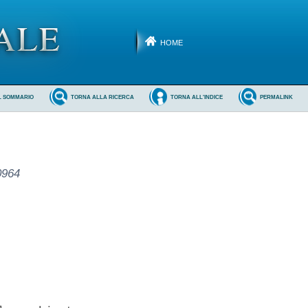
HOME
L SOMMARIO
TORNA ALLA RICERCA
TORNA ALL'INDICE
PERMALINK
0964