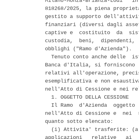
Milano-Monza-Brianza-Lodi   in
818268/2025, la piena propriet
gestito a supporto dell'attivi
finanziari (diversi dagli asse
captive e  costituito  da  sis
custodia,  beni,  dipendenti, 
obblighi ("Ramo d'Azienda"). 

  Tenuto conto anche delle  is
Banca d'Italia, si forniscono 
relativi all'operazione, preci
esemplificativa e non esaustiv
nell'Atto di Cessione e nei re
  1. OGGETTO DELLA CESSIONE 

  Il Ramo  d'Azienda  oggetto 
nell'Atto di Cessione e  nei  
quanto sotto elencato: 

  (i) Attivita' trasferite: (a
applicazioni   relative   ai  