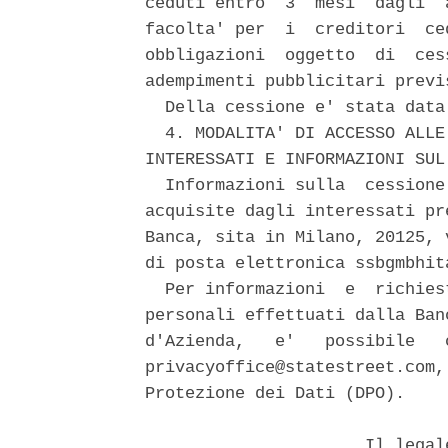
ceduti entro  3  mesi  dagli  
facolta' per  i  creditori  ce
obbligazioni  oggetto  di  ces
adempimenti pubblicitari previ
  Della cessione e' stata data
  4. MODALITA' DI ACCESSO ALLE
INTERESSATI E INFORMAZIONI SUL
  Informazioni sulla  cessione
acquisite dagli interessati pr
Banca, sita in Milano, 20125, 
di posta elettronica ssbgmbhit
  Per informazioni  e  richies
personali effettuati dalla Ban
d'Azienda,   e'   possibile   
privacyoffice@statestreet.com,
Protezione dei Dati (DPO). 

                      Il legal