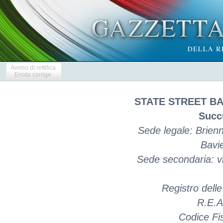
Avviso di rettifica
Errata corrige
STATE STREET B
Succu
Sede legale: Brien
Bavi
Sede secondaria: vi
Registro dell
R.E.A
Codice Fi