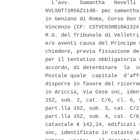
  L'avv.   Samantha   Novelli 
NVLSNT71R56Z114B- pec samantha
in Genzano di Roma, Corso Don 
Vincenzo (CF: CSTVCN38B10A132X
R.G. del Tribunale di Velletri
e/o aventi causa del Principe 
chiedere, previa fissazione de
per il tentativo obbligatorio 
accordo, di determinare  la  s
Postale quale  capitale  d'aff
disporre in favore del ricorre
in Ariccia, Via Cese snc, iden
152, sub. 2, cat. C/6, cl. 6, 
part.lla 152, sub. 3, cat. C/2
part.lla 152, sub. 4, cat. C/6
catastale € 142,24, edificati 
snc, identificato in catasto a