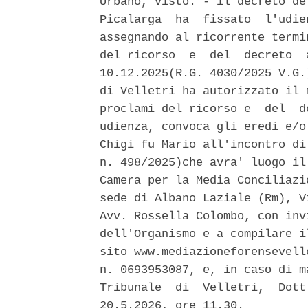
Urbano, visto: - il decreto de
Picalarga  ha  fissato  l'udie
assegnando al ricorrente termi
del ricorso  e  del  decreto  
10.12.2025(R.G. 4030/2025 V.G.
di Velletri ha autorizzato il 
proclami del ricorso e  del  d
udienza, convoca gli eredi e/o
Chigi fu Mario all'incontro di
n. 498/2025)che avra' luogo il
Camera per la Media Conciliazi
sede di Albano Laziale (Rm), V
Avv. Rossella Colombo, con inv
dell'Organismo e a compilare i
sito www.mediazioneforensevell
n. 0693953087, e, in caso di m
Tribunale  di  Velletri,  Dott
20.5.2026, ore 11.30. 
