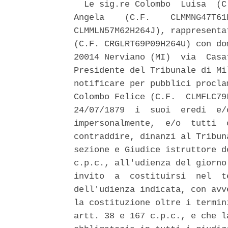
  Le sig.re Colombo  Luisa  (C
Angela    (C.F.    CLMMNG47T61
CLMMLN57M62H264J), rappresenta
(C.F. CRGLRT69P09H264U) con do
20014 Nerviano (MI)  via  Casa
Presidente del Tribunale di Mi
notificare per pubblici procla
Colombo Felice (C.F.  CLMFLC79
24/07/1879  i  suoi  eredi  e/
impersonalmente,  e/o  tutti  
contraddire, dinanzi al Tribun
sezione e Giudice istruttore d
c.p.c., all'udienza del giorno
invito  a  costituirsi  nel  t
dell'udienza indicata, con avv
la costituzione oltre i termin
artt. 38 e 167 c.p.c., e che l